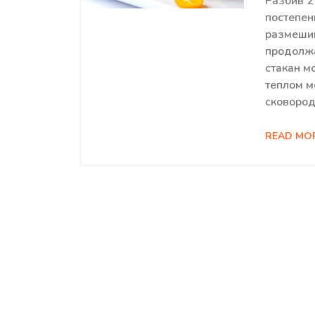
Разбив 2
постепен
размешив
продолжа
стакан м
теплом м
сковород
READ MO