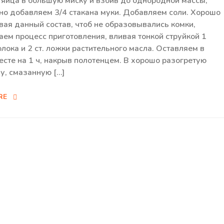
 яйца в большую миску и взбив до однородной массы,
но добавляем 3/4 стакана муки. Добавляем соли. Хорошо
ая данный состав, чтоб не образовывались комки,
ем процесс приготовления, вливая тонкой струйкой 1
олока и 2 ст. ложки растительного масла. Оставляем в
есте на 1 ч, накрыв полотенцем. В хорошо разогретую
у, смазанную […]
RE